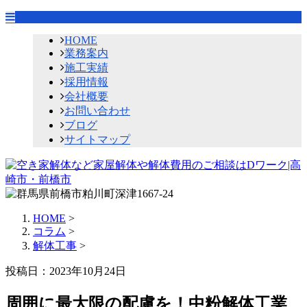
HOME
業務案内
施工実績
採用情報
会社概要
お問い合わせ
ブログ
サイトマップ
HOME
>
コラム
>
解体工事
>
投稿日：2023年10月24日
周囲に最大限の配慮を！中粉解体工業