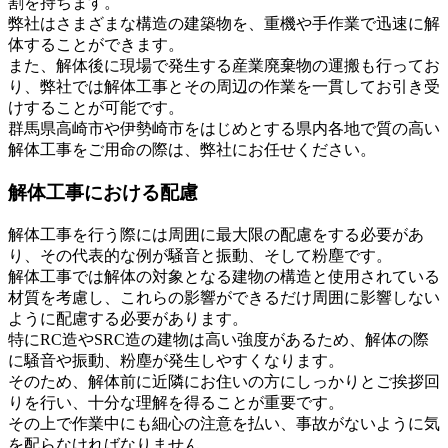
割を持ちます。
弊社はさまざまな構造の建築物を、重機や手作業で迅速に解
体することができます。
また、解体後に現場で発生する産業廃棄物の運搬も行ってお
り、弊社では解体工事とその周辺の作業を一貫してお引き受
けすることが可能です。
群馬県高崎市や伊勢崎市をはじめとする県内各地で質の高い
解体工事をご用命の際は、弊社にお任せください。
解体工事における配慮
解体工事を行う際には周囲に最大限の配慮をする必要があ
り、その代表的な例が騒音と振動、そして粉塵です。
解体工事では解体の対象となる建物の構造と使用されている
材質を考慮し、これらの影響ができるだけ周囲に影響しない
ように配慮する必要があります。
特にRC造やSRC造の建物は高い強度があるため、解体の際
に騒音や振動、粉塵が発生しやすくなります。
そのため、解体前に近隣にお住いの方にしっかりとご挨拶回
りを行い、十分な理解を得ることが重要です。
その上で作業中にも細心の注意を払い、事故がないように気
を配らなければなりません。