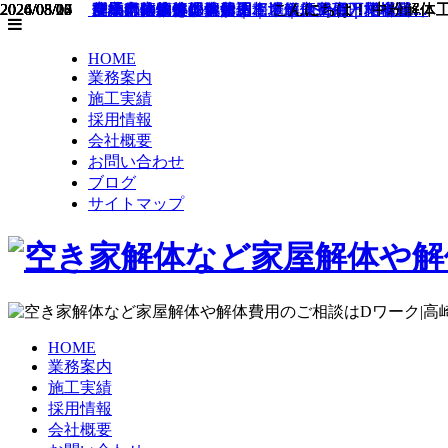
2026/08/07
2026/08/06
2026/08/05
2026/08/04
2026/08/03
2024/05/26
2024/05/23
2024/05/20
2024/05/17
前橋市の解体工事費用相場｜坪単価と業者選…
群馬の解体後の地盤調査と改良工事｜相場1…
群馬の木造解体費用｜坪単価3〜5万円で構…
群馬の鉄筋コンクリート造解体費用｜坪単価…
群馬県の木造解体費用｜坪単価3〜5万円と…
倒壊危険物件の解体工…
安心と信頼を提供する…
建物解体工事から始ま…
産業廃棄物処理と解体…
こんにちは！ 中粉解体
こんにちは！ 中粉解体
こんにちは！ 中粉解体
こんにちは！ 中粉解体
HOME
業務案内
施工実績
採用情報
会社概要
お問い合わせ
ブログ
サイトマップ
HOME
業務案内
施工実績
採用情報
会社概要