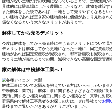
建物がない土地だけの状態になっていることで、土地活用が
具体的には駐車場にしたり農園にしたりなど、建物を建設す
また解体をした後であれば、土地として売りやすくなるとい
古い建物であれば空き家の建物自体に価値があまり見出され
係なくなるという大きなメリットがあります。
解体してから売るデメリット
今度は解体をしてから売る時に生じるデメリットについて見
デメリットは解体してから更地になった土地に、固定資産税
建物があれば固定資産税が減税され、都市計画税も減税され
つまり土地が売れるまでの間、減税できない高額な固定資産
家の解体は中粉解体工業へ！
解体工事についてお悩みを抱えている方はいらっしゃいませ
中粉解体工業では、解体工事に関するさまざまなご相談に対
費用に関するご相談や施工に関するご相談など、真摯に対応
群馬県内で解体工事業者をお探しの方は、ぜひ弊社まで
お問
最後までご覧いただきありがとうございました。