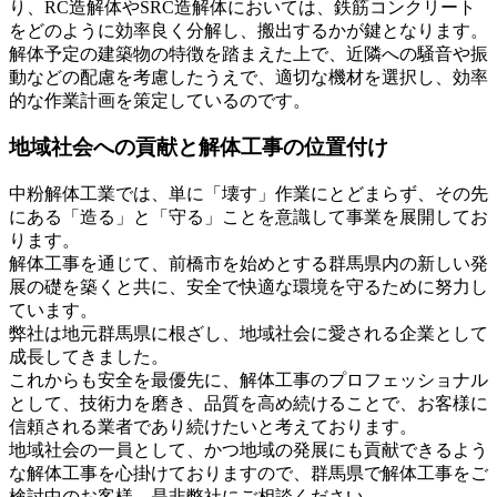
り、RC造解体やSRC造解体においては、鉄筋コンクリート
をどのように効率良く分解し、搬出するかが鍵となります。
解体予定の建築物の特徴を踏まえた上で、近隣への騒音や振
動などの配慮を考慮したうえで、適切な機材を選択し、効率
的な作業計画を策定しているのです。
地域社会への貢献と解体工事の位置付け
中粉解体工業では、単に「壊す」作業にとどまらず、その先
にある「造る」と「守る」ことを意識して事業を展開してお
ります。
解体工事を通じて、前橋市を始めとする群馬県内の新しい発
展の礎を築くと共に、安全で快適な環境を守るために努力し
ています。
弊社は地元群馬県に根ざし、地域社会に愛される企業として
成長してきました。
これからも安全を最優先に、解体工事のプロフェッショナル
として、技術力を磨き、品質を高め続けることで、お客様に
信頼される業者であり続けたいと考えております。
地域社会の一員として、かつ地域の発展にも貢献できるよう
な解体工事を心掛けておりますので、群馬県で解体工事をご
検討中のお客様、是非弊社にご相談ください。