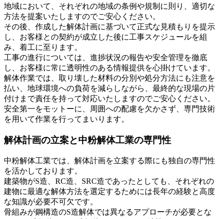
地域において、それぞれの地域の条例や規制に則り、適切な
方法を提案いたしますのでご安心ください。
その後、作成した解体計画に基づいて正式な見積もりを提示
し、お客様との契約が成立した後に工事スケジュールを組
み、着工に至ります。
工事の進行については、進捗状況の報告や安全管理を徹底
し、お客様に常に透明性のある情報提供を心掛けています。
解体作業では、取り壊した材料の分別や処分方法にも注意を
払い、地球環境への負荷を減らしながら、最終的な現場の片
付けまで責任を持って対応いたしますのでご安心ください。
安全第一をモットーに、周囲への配慮を欠かさず、専門技術
を用いて作業を行ってまいります。
解体計画の立案と中粉解体工業の専門性
中粉解体工業では、解体計画を立案する際にも独自の専門性
を活かしております。
建築物がS造、RC造、SRC造であったとしても、それぞれの
建物に最適な解体方法を選定するためには長年の経験と高度
な知識が必要不可欠です。
骨組みが鋼構造のS造解体では異なるアプローチが必要とな