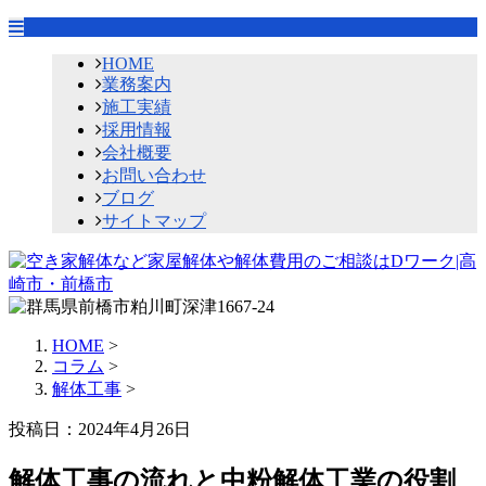
HOME
業務案内
施工実績
採用情報
会社概要
お問い合わせ
ブログ
サイトマップ
HOME
>
コラム
>
解体工事
>
投稿日：2024年4月26日
解体工事の流れと中粉解体工業の役割