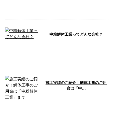
る」 伊勢崎市でこのようにお考
えの方はい …
中粉解体工業ってどんな会社？
こんにちは！ 中粉解体工業で
す。 弊社は、群馬県前橋市に拠
点を置き、県内各地で解体工事を
手掛けており …
施工実績のご紹介！解体工事のご用
命は「中…
こんにちは！中粉解体工業です。
弊社は群馬県前橋市に拠点を構
え、県内の各地で活動していま
す。木造をは …